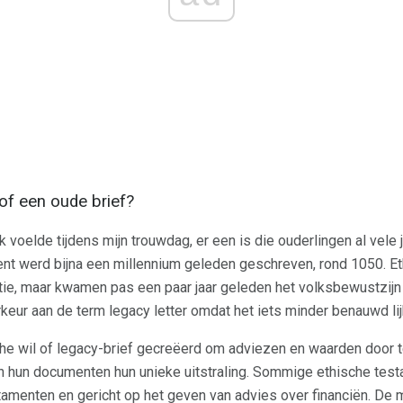
 of een oude brief?
 ik voelde tijdens mijn trouwdag, er een is die ouderlingen al vel
nt werd bijna een millennium geleden geschreven, rond 1050. Et
ditie, maar kwamen pas een paar jaar geleden het volksbewustzi
eur aan de term legacy letter omdat het iets minder benauwd lij
che wil of legacy-brief gecreëerd om adviezen en waarden door
n hun documenten hun unieke uitstraling. Sommige ethische test
tamenten en gericht op het geven van advies over financiën. De 