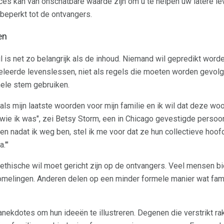
es kan van onschatbare waarde zijn om u te helpen uw latere lev
 beperkt tot de ontvangers.
en
 is net zo belangrijk als de inhoud. Niemand wil gepredikt worde
eleerde levenslessen, niet als regels die moeten worden gevolg
nele stem gebruiken.
als mijn laatste woorden voor mijn familie en ik wil dat deze w
ie ik was", zei Betsy Storm, een in Chicago gevestigde persoonli
en nadat ik weg ben, stel ik me voor dat ze hun collectieve hoof
.'"
ethische wil moet gericht zijn op de ontvangers. Veel mensen b
omelingen. Anderen delen op een minder formele manier wat fam
ekdotes om hun ideeën te illustreren. Degenen die verstrikt rake