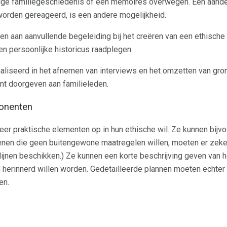
ige familiegeschiedenis of een memoires overwegen. Een aand
orden gereageerd, is een andere mogelijkheid.
 aan aanvullende begeleiding bij het creëren van een ethische w
en persoonlijke historicus raadplegen.
liseerd in het afnemen van interviews en het omzetten van gron
unt doorgeven aan familieleden.
onenten
praktische elementen op in hun ethische wil. Ze kunnen bijvoo
nen die geen buitengewone maatregelen willen, moeten er zeker
lijnen beschikken.) Ze kunnen een korte beschrijving geven van h
d herinnerd willen worden. Gedetailleerde plannen moeten echter 
en.