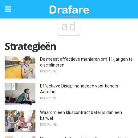
ad
Strategieën
De meest effectieve manieren om 11-jarigen te
disciplineren
DISCIPLINE
Effectieve Discipline-ideeën voor tieners -
Aarding
DISCIPLINE
Waarom een ​​kluscontract beter is dan een
karwei
DISCIPLINE