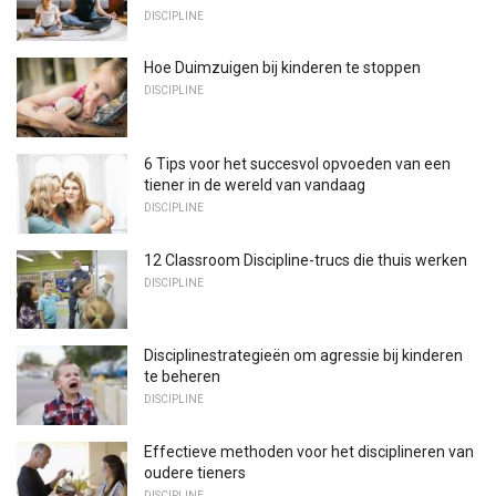
DISCIPLINE
Hoe Duimzuigen bij kinderen te stoppen
DISCIPLINE
6 Tips voor het succesvol opvoeden van een
tiener in de wereld van vandaag
DISCIPLINE
12 Classroom Discipline-trucs die thuis werken
DISCIPLINE
Disciplinestrategieën om agressie bij kinderen
te beheren
DISCIPLINE
Effectieve methoden voor het disciplineren van
oudere tieners
DISCIPLINE