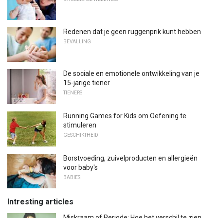
Redenen dat je geen ruggenprik kunt hebben
BEVALLING
De sociale en emotionele ontwikkeling van je
15-jarige tiener
TIENERS
Running Games for Kids om Oefening te
stimuleren
GESCHIKTHEID
Borstvoeding, zuivelproducten en allergieën
voor baby's
BABIES
Intresting articles
Miskraam of Periode: Hoe het verschil te zien