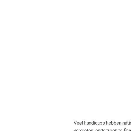
Veel handicaps hebben natio
vergroten, onderzoek te fin