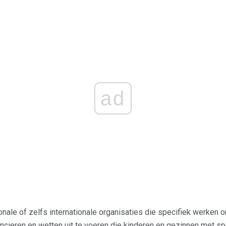
ad
nale of zelfs internationale organisaties die specifiek werken 
ancieren en wetten uit te voeren die kinderen en gezinnen met s