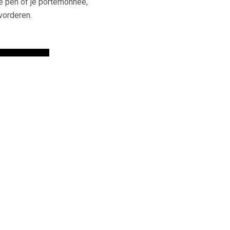
je pen of je portemonnee,
vorderen.