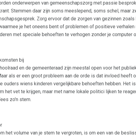
rden onderwerpen van gemeenschapszorg met passie besproken
 krant. Stemmen daar zijn soms meeslepend, soms schel, maar ze
chapsgesprek. Zorg ervoor dat de zorgen van gezinnen zoals h
aarmee je het oneens bent of problemen of positieve verhalen n
nderen met speciale behoeften te verhogen zonder je computer oo
omsten bij
oolraad en de gemeenteraad zijn meestal open voor het publiek 
Maar als er een groot probleem aan de orde is dat invloed heeft op
 ouders wiens kinderen vergelijkbare behoeften hebben. Het is 
om het vet te krijgen, maar met name lokale politici lijken te re
Wees zo'n stem.
r
om het volume van je stem te vergroten, is om een ​​van de besli