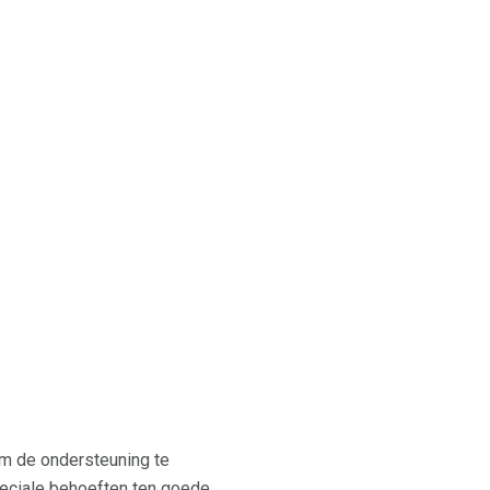
om de ondersteuning te
peciale behoeften ten goede