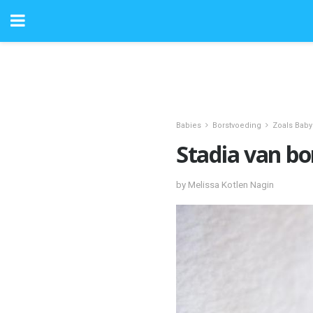
Babies
Borstvoeding
Zoals Baby
Stadia van bo
by Melissa Kotlen Nagin