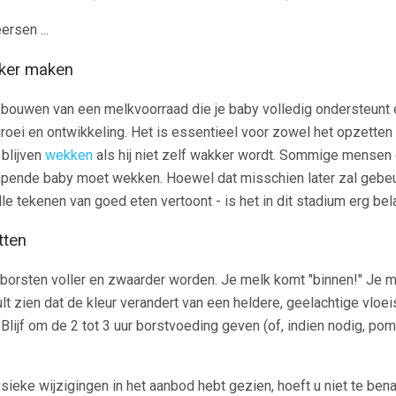
rsen ...
kker maken
 bouwen van een melkvoorraad die je baby volledig ondersteunt 
roei en ontwikkeling. Het is essentieel voor zowel het opzette
blijven
wekken
als hij niet zelf wakker wordt. Sommige mensen
slapende baby moet wekken. Hoewel dat misschien later zal gebe
le tekenen van goed eten vertoont - is het in dit stadium erg bela
tten
je borsten voller en zwaarder worden. Je melk komt "binnen!" Je 
lt zien dat de kleur verandert van een heldere, geelachtige vloei
Blijf om de 2 tot 3 uur borstvoeding geven (of, indien nodig, po
sieke wijzigingen in het aanbod hebt gezien, hoeft u niet te be