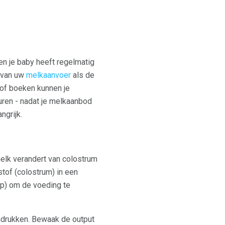
en je baby heeft regelmatig
n van uw
melkaanvoer
als de
 of boeken kunnen je
uren - nadat je melkaanbod
ngrijk.
melk verandert van colostrum
stof (colostrum) in een
mp) om de voeding te
nadrukken. Bewaak de output