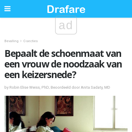
ad
Bevalling
C-secties
Bepaalt de schoenmaat van
een vrouw de noodzaak van
een keizersnede?
by Robin Elise Weiss, PhD; Beoordeeld door Anita Sadaty, MD