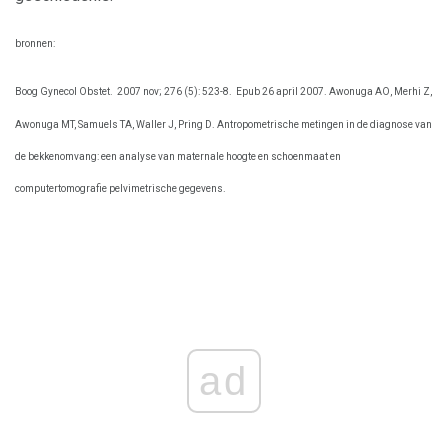
bronnen:
Boog Gynecol Obstet.
2007 nov; 276 (5): 523-8.
Epub 26 april 2007. Awonuga AO, Merhi Z,
Awonuga MT, Samuels TA, Waller J, Pring D. Antropometrische metingen in de diagnose van
de bekkenomvang: een analyse van maternale hoogte en schoenmaat en
computertomografie pelvimetrische gegevens.
ad