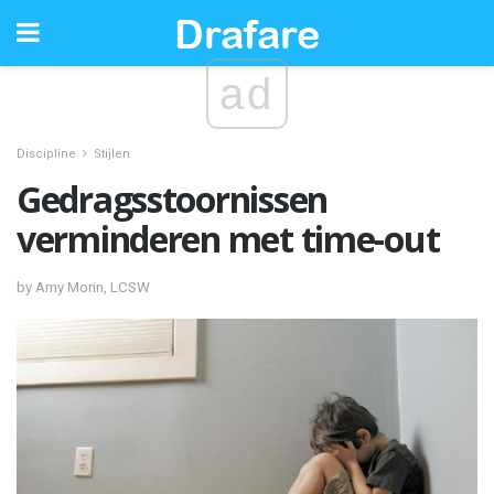
ad
Discipline
Stijlen
Gedragsstoornissen
verminderen met time-out
by Amy Morin, LCSW