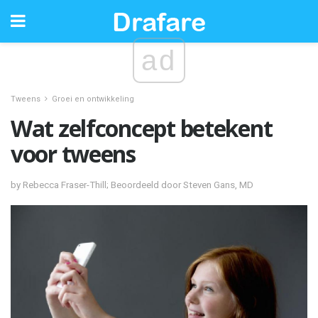
ad
Tweens
Groei en ontwikkeling
Wat zelfconcept betekent
voor tweens
by Rebecca Fraser-Thill; Beoordeeld door Steven Gans, MD