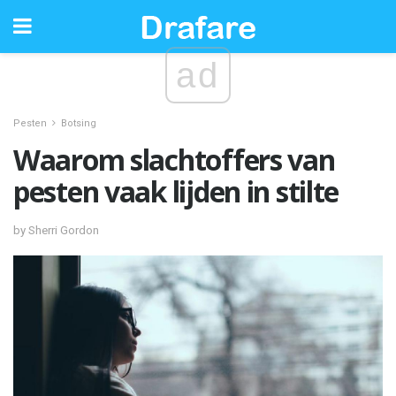
ad
Pesten
Botsing
Waarom slachtoffers van
pesten vaak lijden in stilte
by Sherri Gordon