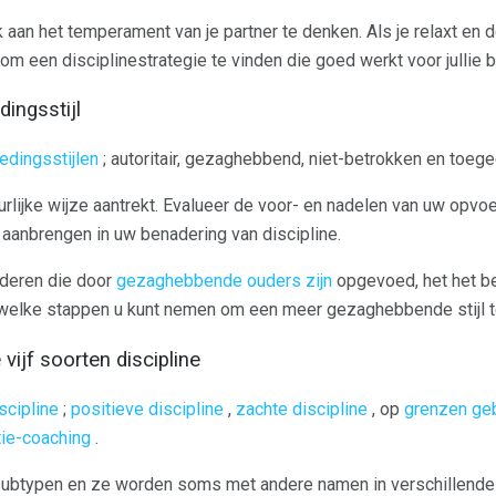
 aan het temperament van je partner te denken. Als je relaxt en d
k om een ​​disciplinestrategie te vinden die goed werkt voor jullie 
dingsstijl
edingsstijlen
; autoritair, gezaghebbend, niet-betrokken en toegee
uurlijke wijze aantrekt. Evalueer de voor- en nadelen van uw opvoe
t aanbrengen in uw benadering van discipline.
nderen die door
gezaghebbende ouders zijn
opgevoed, het het be
elke stappen u kunt nemen om een ​​meer gezaghebbende stijl t
 vijf soorten discipline
scipline
;
positieve discipline
,
zachte discipline
, op
grenzen geb
ie-coaching
.
e subtypen en ze worden soms met andere namen in verschillende