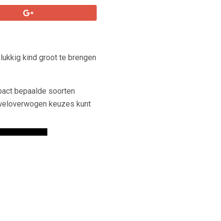
elukkig kind groot te brengen
mpact bepaalde soorten
e weloverwogen keuzes kunt