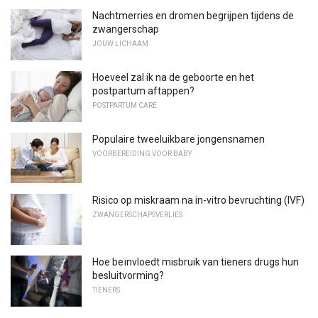
Nachtmerries en dromen begrijpen tijdens de
zwangerschap
JOUW LICHAAM
Hoeveel zal ik na de geboorte en het
postpartum aftappen?
POSTPARTUM CARE
Populaire tweeluikbare jongensnamen
VOORBEREIDING VOOR BABY
Risico op miskraam na in-vitro bevruchting (IVF)
ZWANGERSCHAPSVERLIES
Hoe beïnvloedt misbruik van tieners drugs hun
besluitvorming?
TIENERS