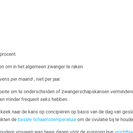
 procent.
en om in het algemeen zwanger te raken.
evens
per maand
, niet per jaar.
oeite om te onderscheiden of zwangerschapskansen vermindere
ren minder frequent seks hebben.
 keek naar de kans op concipiëren op basis van de dag van ge
ikten de
basale lichaamstemperatuur
om de ovulatie bij te houde
s oudere vrouwen was twee dagen vóór de eisprong hun
vruchtba