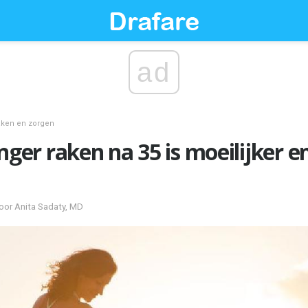
ad
aken en zorgen
r raken na 35 is moeilijker en
oor Anita Sadaty, MD