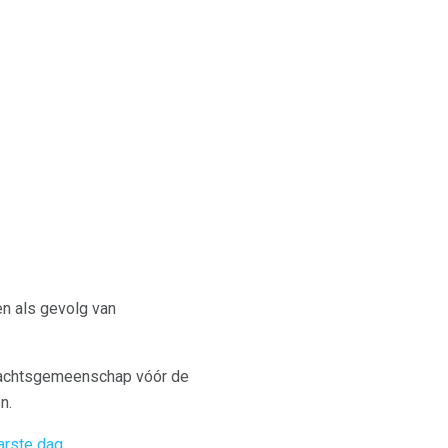
n als gevolg van
slachtsgemeenschap vóór de
n.
arste dag
.